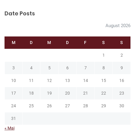
a
t
Date Posts
i
August 2026
o
n
M
D
M
D
F
S
S
1
2
3
4
5
6
7
8
9
10
11
12
13
14
15
16
17
18
19
20
21
22
23
24
25
26
27
28
29
30
31
« Mai