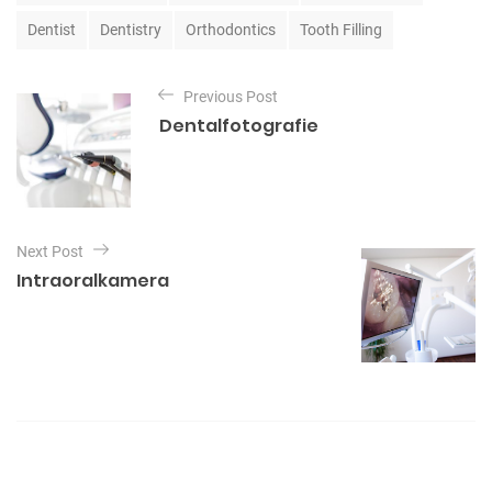
g
Dentist
Dentistry
Orthodontics
Tooth Filling
s
B
Previous Post
e
Dentalfotografie
i
t
r
a
Next Post
g
Intraoralkamera
s
n
a
v
i
g